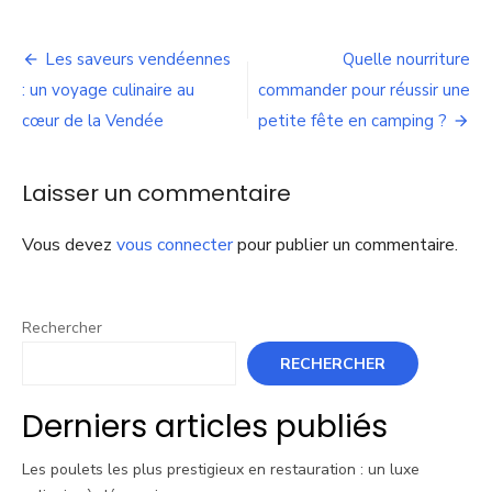
Les
bonnes
Navigation
pratiques
Les saveurs vendéennes
Quelle nourriture
pour
de
: un voyage culinaire au
commander pour réussir une
prolonger
la
cœur de la Vendée
petite fête en camping ?
l’article
conservation
de
la
Laisser un commentaire
chapelure
Vous devez
vous connecter
pour publier un commentaire.
Rechercher
RECHERCHER
Derniers articles publiés
Les poulets les plus prestigieux en restauration : un luxe