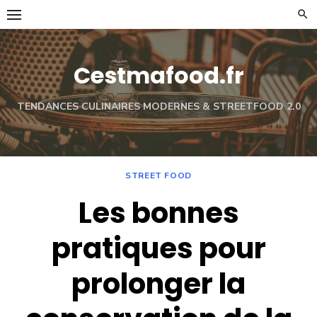
Skip
to
content
Cestmafood.fr
TENDANCES CULINAIRES MODERNES & STREETFOOD 2.0
STREET FOOD
Les bonnes
pratiques pour
prolonger la