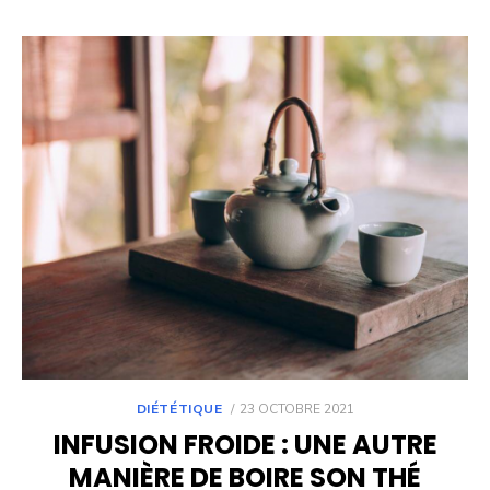
POSTED
DIÉTÉTIQUE
23 OCTOBRE 2021
ON
INFUSION FROIDE : UNE AUTRE
MANIÈRE DE BOIRE SON THÉ