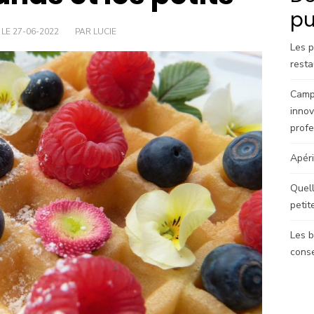
pu
 LE 27-06-2022
PAR LUCIE
Les p
resta
Camp
innov
profe
Apéri
Quell
petit
Les b
conse