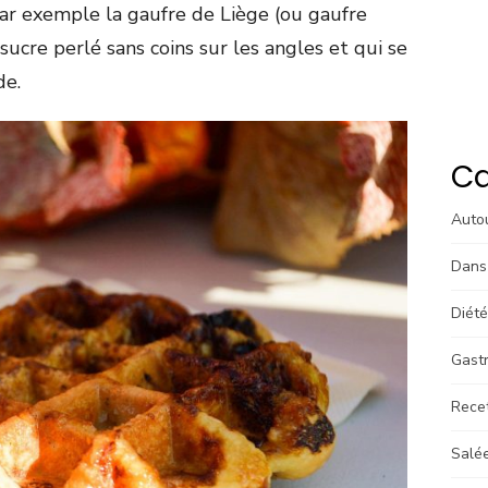
par exemple la gaufre de Liège (ou gaufre
sucre perlé sans coins sur les angles et qui se
de.
Ca
Autou
Dans
Diété
Gast
Rece
Salé