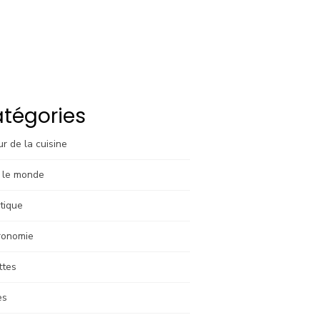
tégories
r de la cuisine
 le monde
tique
ronomie
ttes
es