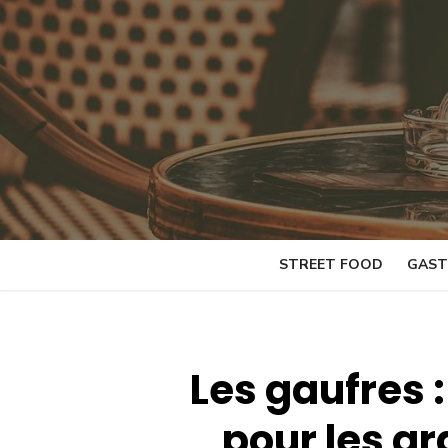
Skip
to
content
STREET FOOD
GAST
Les gaufres
pour les gr