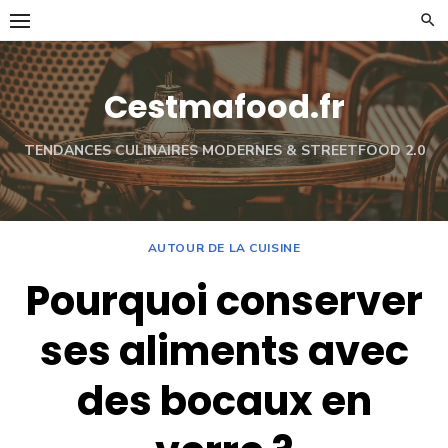
Skip
to
content
Cestmafood.fr
TENDANCES CULINAIRES MODERNES & STREETFOOD 2.0
AUTOUR DE LA CUISINE
Pourquoi conserver
ses aliments avec
des bocaux en