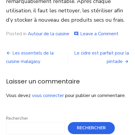
remarquablement rentable. Après chaque
utilisation, il faut les nettoyer, les stériliser afin
d’y stocker à nouveau des produits secs ou frais.
on
Posted in
Autour de la cuisine
Leave a Comment
comment
Pourquo
conserv
Navigation
ses
Les essentiels de la
Le cidre est parfait pour la
aliment
de
cuisine malagasy
pintade
avec
des
l’article
bocaux
Laisser un commentaire
en
verre
?
Vous devez
vous connecter
pour publier un commentaire.
Rechercher
RECHERCHER